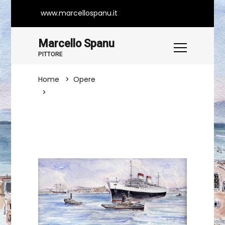
www.marcellospanu.it
Marcello Spanu
PITTORE
Home
Opere
Transatlantico In Rada A Cagliari 1940