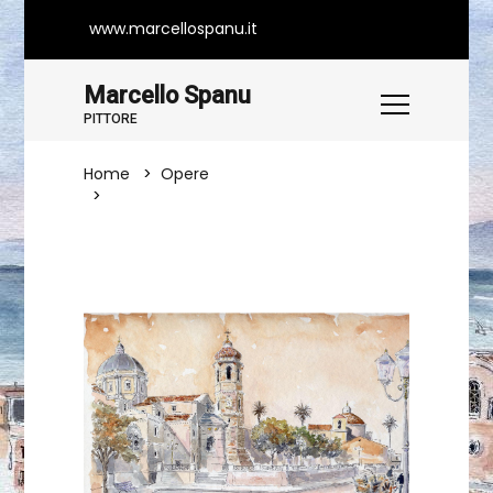
www.marcellospanu.it
Marcello Spanu
PITTORE
Home
Opere
Duomo E San Francesco Nella Nobile
Oristano