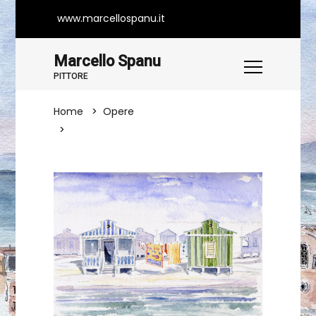
www.marcellospanu.it
Marcello Spanu
PITTORE
Home
Opere
ORMAI RICORDI... (Poetto, Cagliari)