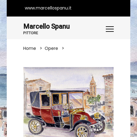
www.marcellospanu.it
Marcello Spanu
PITTORE
Home
Opere
BARISARDO 1915