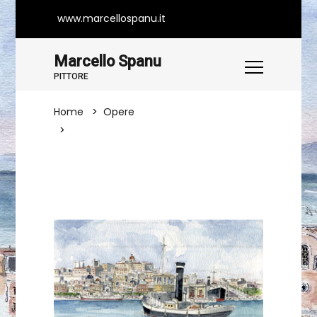
www.marcellospanu.it
Marcello Spanu
PITTORE
Home
Opere
Il Porto Di Cagliari Negli Anni '40