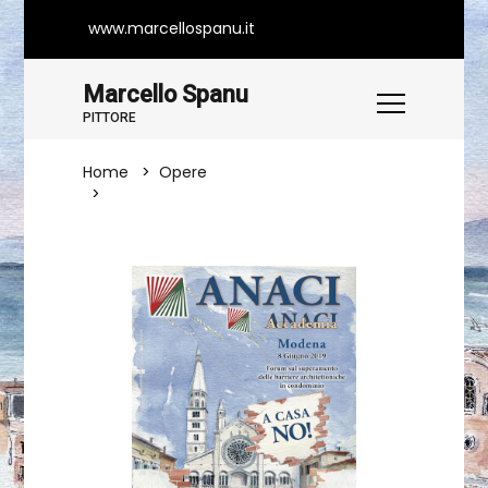
www.marcellospanu.it
Marcello Spanu
PITTORE
Home
Opere
Manifesto Artistico Evento ANACI A
Modena