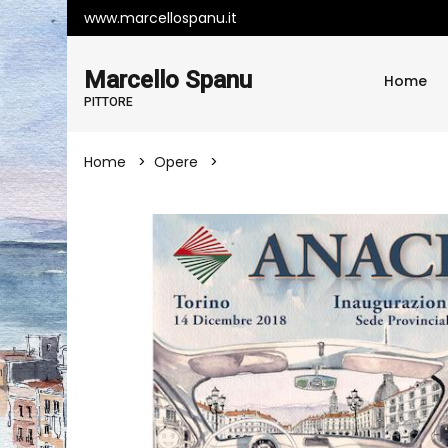
www.marcellospanu.it
Marcello Spanu
Home
PITTORE
Home
Opere
Manifesto Artistico Evento Tori