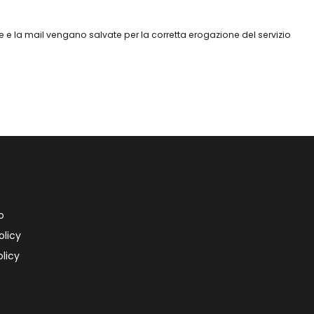
 e la mail vengano salvate per la corretta erogazione del servizio
o
olicy
licy