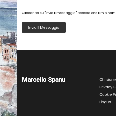
Cliccando su "Invia il messaggio" accetto che il mio nome
Invia Il Messaggio
Marcello Spanu
Chi siam
Privacy P
Cookie Po
Lingua