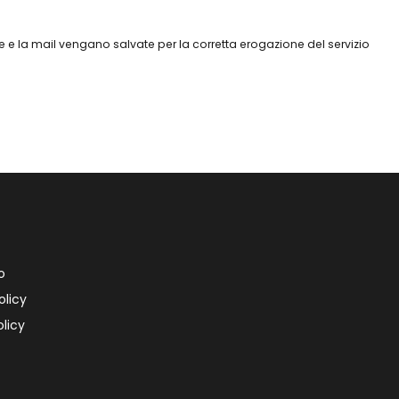
 e la mail vengano salvate per la corretta erogazione del servizio
o
olicy
licy