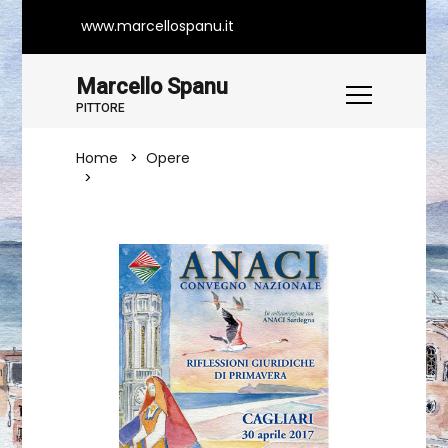
www.marcellospanu.it
Marcello Spanu
PITTORE
Home
Opere
Manifesto Artistico Per Convegno
Cagliari 2017